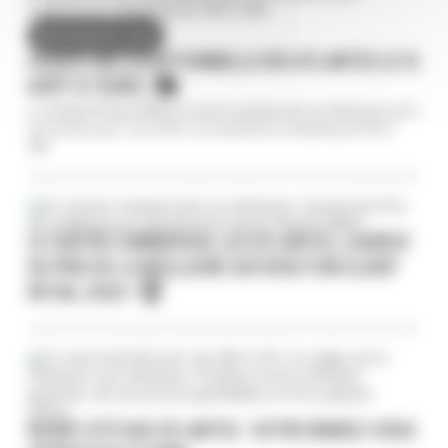
DU 03/08 AU 15/08
OUVERTURE EXCEPTIONNELLE DES ATLANTES LE 15
AOÛT À TOURS ! 🛍️
Le samedi 15 août 2026, le centre commercial Les Atlantes ouvre
ses portes pour vous offrir une expérience shopping de 10h à
19h.
LE CENTRE COMMERCIAL LES ATLANTES, LAURÉAT
DU PRIX DE LA MEILLEURE SATISFACTION CLIENT
RETAIL 2026 ! 🏆
RUGBY CITÉ AUX ATLANTES : VOTRE RENDEZ-VOUS