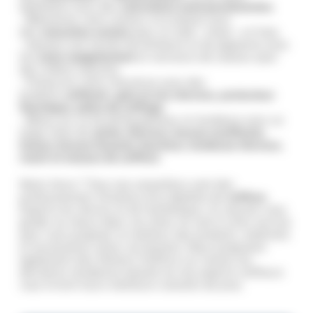
éphémère avec des
colorations semi permanentes
.
– Maintenez votre couleur à la maison avec
des
retouches racines
pour un look « clean » et frais.
– Ajoutez une touche de brillance et de pigments avec
les
soins repigmentant
et raviveurs de couleur pour
des reflets naturels.
– Préservez votre chevelure avec des
produits
coiffants : gels et cire cheveux, protecteur
thermique, pâtes de coiffage
.
– Misez sur un brushing glamour et tendance avec un
large choix de
sèche-cheveux, brosse soufflante,
lisseur, brosse lissante, boucleur, tondeuse cheveux,
rasoir et ciseaux de coiffure
.
Notre force ? Tous nos conseillers sont des
professionnels titulaires d’un diplôme de
coiffure
.
Experts du cheveu et de l’esthétique, ils sauront vous
guider au mieux dans vos choix. Ils sont à votre service
pour vous proposer le meilleur des produits, matériels
et accessoires selon vos besoins. Nous proposons
également des Ateliers Coiffure sur toutes les
dernières tendances beauté où nos experts coiffeurs
vous livrent leurs meilleurs conseils de pros.