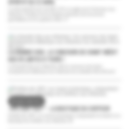
SPORTIF DU 22 AVRIL
Le mercredi 22 avril, de 10h à 17h, le rugby est à l’honneur aux
Atlantes. Profitez d’une initiation gratuite, de structures
gonflables et d’un goûter offert. 🏈
LA GRANDE VOIX : LE CONCOURS DE CHANT INÉDIT
AUX ATLANTES À TOURS !
La Grande Voix aux Atlantes ! 🎤 Un concours de chant
exceptionnel débarque aux Atlantes les samedis 18 et 25 avril.
DU 26/01 AU 31/12
-10% SUR TOUT* - LA BOUTIQUE DU COIFFEUR
Profitez de -10%* sur toute la boutique, uniquement le mardi, à La
Boutique du Coiffeur aux Atlantes. 😍