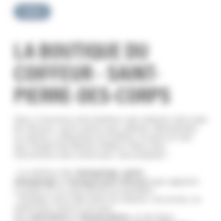
Coiffure
LA BOUTIQUE DU
COIFFEUR - SAINT-
PIERRE-DES-CORPS
Vous y trouverez votre bonheur, peu importe votre type
de cheveux : qu’ils soient secs, abimés, déshydratés
ou colorés. La Boutique du Coiffeur se pose en tant
que Temple des Beauty Addicts. Nous nous
réinventons sans cesse pour vous proposer :
– Le meilleur des
shampoings
,
après-
shampoings
et
masques pour cheveux
pour apporter
un boost et un coup d’éclat au quotidien.
– Changez votre look selon les saisons, vos envies, ou
même pour toute la vie avec
des
colorations
et
décolorations
, ou de façon