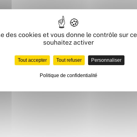
ise des cookies et vous donne le contrôle sur 
souhaitez activer
Tout accepter
Tout refuser
Personnaliser
Politique de confidentialité