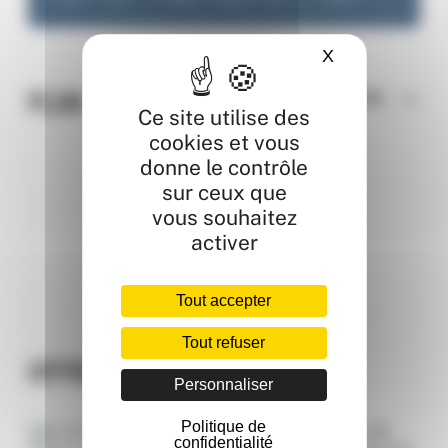
X
Masquer le ba
PLAN
ACCÉDER AU CENTRE
Ce site utilise des
cookies et vous
donne le contrôle
sur ceux que
vous souhaitez
activer
Tout accepter
Tout refuser
OFFRES ET ACTUALITÉS
Personnaliser
Politique de
confidentialité