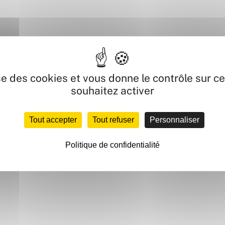
ise des cookies et vous donne le contrôle sur 
souhaitez activer
Tout accepter
Tout refuser
Personnaliser
Politique de confidentialité