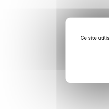
Ce site util